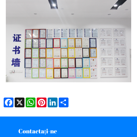
Facebook
X
WhatsApp
Pinterest
LinkedIn
Share
Contactaţi-ne