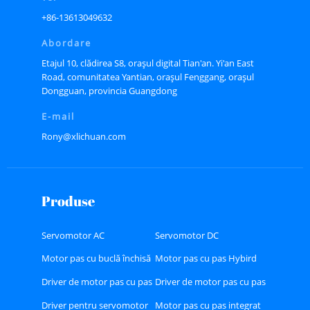
+86-13613049632
Abordare
Etajul 10, clădirea S8, orașul digital Tian'an. Yi'an East
Road, comunitatea Yantian, orașul Fenggang, orașul
Dongguan, provincia Guangdong
E-mail
Rony@xlichuan.com
Produse
Servomotor AC
Servomotor DC
Motor pas cu buclă închisă
Motor pas cu pas Hybird
Driver de motor pas cu pas
Driver de motor pas cu pas
Hybird
cu buclă închisă
Driver pentru servomotor
Motor pas cu pas integrat