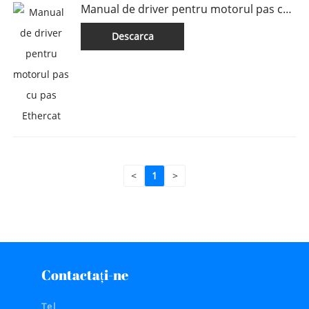
Manual de driver pentru motorul pas cu
pas Ethercat
Descarca
<
1
>
Contactaţi-ne
Tel