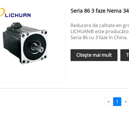
Seria 86 3 faze Nema 34
Reducere de calitate en-g
LICHUAN® este producător 
Seria 86 cu 3 faze în China.
Citeşte mai mult
T
<
1
>