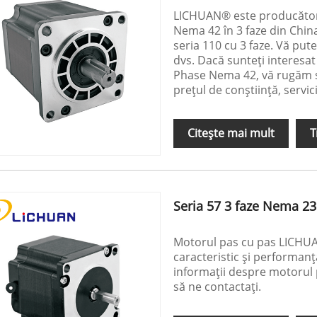
LICHUAN® este producători 
Nema 42 în 3 faze din Chin
seria 110 cu 3 faze. Vă put
dvs. Dacă sunteți interesa
Phase Nema 42, vă rugăm să
prețul de conștiință, servic
Citeşte mai mult
T
Seria 57 3 faze Nema 23
Motorul pas cu pas LICHUA
caracteristic și performanț
informații despre motorul 
să ne contactați.