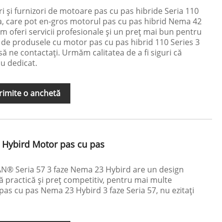
și furnizori de motoare pas cu pas hibride Seria 110
a, care pot en-gros motorul pas cu pas hibrid Nema 42
em oferi servicii profesionale și un preț mai bun pentru
t de produsele cu motor pas cu pas hibrid 110 Series 3
 ne contactați. Urmăm calitatea de a fi siguri că
iu dedicat.
rimite o anchetă
 Hybird Motor pas cu pas
N® Seria 57 3 faze Nema 23 Hybird are un design
ă practică și preț competitiv, pentru mai multe
pas cu pas Nema 23 Hybird 3 faze Seria 57, nu ezitați