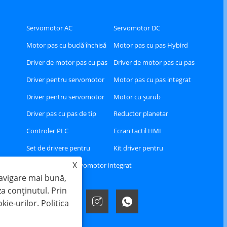
Servomotor AC
Servomotor DC
Motor pas cu buclă închisă
Motor pas cu pas Hybird
Driver de motor pas cu pas
Driver de motor pas cu pas
Hybird
cu buclă închisă
Driver pentru servomotor
Motor pas cu pas integrat
AC
Driver pentru servomotor
Motor cu șurub
DC
Driver pas cu pas de tip
Reductor planetar
RS485 sau CAN sau Ethercat
Controler PLC
Ecran tactil HMI
Set de drivere pentru
Kit driver pentru
X
servomotor AC Ethercat
servomotoare AC A8
Servomotor integrat
navigare mai bună,
za conținutul. Prin
okie-urilor.
Politica