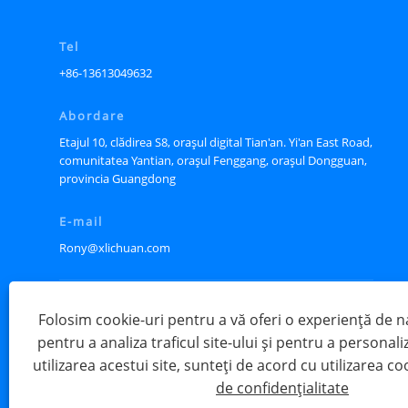
Tel
+86-13613049632
Abordare
Etajul 10, clădirea S8, orașul digital Tian'an. Yi'an East Road,
comunitatea Yantian, orașul Fenggang, orașul Dongguan,
provincia Guangdong
E-mail
Rony@xlichuan.com
Folosim cookie-uri pentru a vă oferi o experiență de 
pentru a analiza traficul site-ului și pentru a personali
utilizarea acestui site, sunteți de acord cu utilizarea co
de confidențialitate