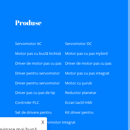
Produse
Servomotor AC
Servomotor DC
Motor pas cu buclă închisă
Motor pas cu pas Hybird
Driver de motor pas cu pas
Driver de motor pas cu pas
Hybird
cu buclă închisă
Driver pentru servomotor
Motor pas cu pas integrat
AC
Driver pentru servomotor
Motor cu șurub
DC
Driver pas cu pas de tip
Reductor planetar
RS485 sau CAN sau Ethercat
Controler PLC
Ecran tactil HMI
Set de drivere pentru
Kit driver pentru
X
servomotor AC Ethercat
servomotoare AC A8
Servomotor integrat
navigare mai bună,