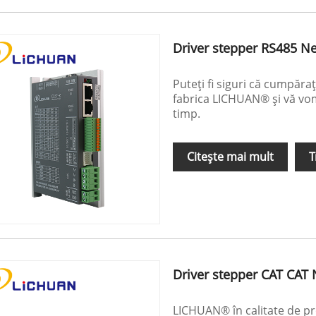
Driver stepper RS485 N
Puteți fi siguri că cumpăra
fabrica LICHUAN® și vă vom 
timp.
Citeşte mai mult
T
Driver stepper CAT CAT
LICHUAN® în calitate de pr