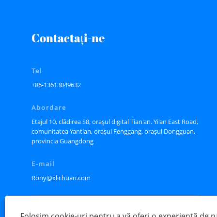
Contactaţi-ne
Tel
+86-13613049632
Abordare
Etajul 10, clădirea S8, orașul digital Tian'an. Yi'an East Road,
comunitatea Yantian, orașul Fenggang, orașul Dongguan,
provincia Guangdong
E-mail
Rony@xlichuan.com
Folosim cookie-uri pentru a vă oferi o experiență de 