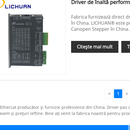
Driver de înaltă perfo
Fabrica furnizează direct 
în China. LICHUAN® este pr
Canopen Stepper în China.
Citeşte mai mult
T
<
1
>
hercat producător și furnizor profesionist din China. Driver pas 
 avem și prețuri ieftine. Bine ați venit la fabrica noastră pentru pr