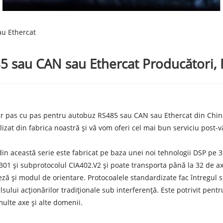
au Ethercat
5 sau CAN sau Ethercat Producători, F
r pas cu pas pentru autobuz RS485 sau CAN sau Ethercat din China, 
zat din fabrica noastră și vă vom oferi cel mai bun serviciu post-vâ
n această serie este fabricat pe baza unei noi tehnologii DSP pe 32
01 și subprotocolul CIA402.V2 și poate transporta până la 32 de ax
ă și modul de orientare. Protocoalele standardizate fac întregul sis
lsului acționărilor tradiționale sub interferență. Este potrivit pentr
ulte axe și alte domenii.