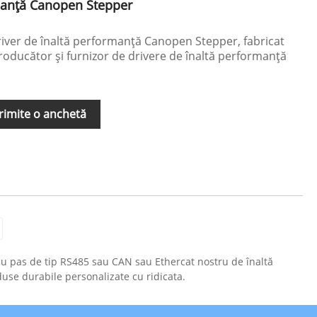
rmanță Canopen Stepper
driver de înaltă performanță Canopen Stepper, fabricat
oducător și furnizor de drivere de înaltă performanță
rimite o anchetă
cu pas de tip RS485 sau CAN sau Ethercat nostru de înaltă
oduse durabile personalizate cu ridicata.