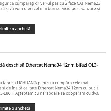
igur că cumpărați driver-ul pas cu 2 faze CAT Nema23
ă și vă vom oferi cel mai bun serviciu post-vânzare și
rimite o anchetă
clă deschisă Ethercat Nema34 12nm bifazi OL3-
i la fabrica LICHUAN® pentru a cumpăra cele mai
t și de înaltă calitate Ethercat Nema34 12nm cu buclă
L3-E86H. Așteptăm cu nerăbdare să cooperăm cu dvs.
rimite o anchetă