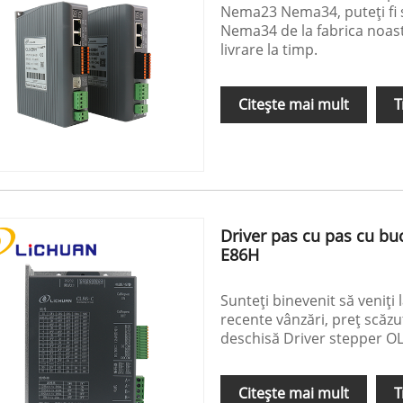
Nema23 Nema34, puteți fi s
Nema34 de la fabrica noastr
livrare la timp.
Citeşte mai mult
T
Driver pas cu pas cu bu
E86H
Sunteți binevenit să veniț
recente vânzări, preț scăzu
deschisă Driver stepper O
Citeşte mai mult
T