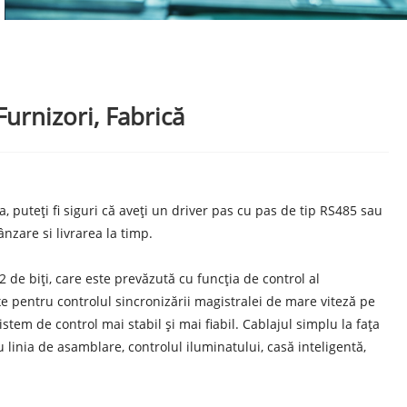
urnizori, Fabrică
puteți fi siguri că aveți un driver pas cu pas de tip RS485 sau
nzare si livrarea la timp.
 de biți, care este prevăzută cu funcția de control al
e pentru controlul sincronizării magistralei de mare viteză pe
tem de control mai stabil și mai fiabil. Cablajul simplu la fața
u linia de asamblare, controlul iluminatului, casă inteligentă,