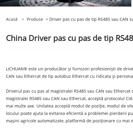
Acasă
>
Produse
> Driver pas cu pas de tip RS485 sau CAN s
China Driver pas cu pas de tip RS48
LICHUAN® este un producător și furnizori profesioniști de drive
CAN sau Ethercat de tip autobuz Ethercat cu ridicata și personali
Driverul pas cu pas al magistralei RS485 sau CAN sau Ethercat di
magistralei RS485 sau CAN sau Ethercat, acceptă protocolul CIA3
mai multe axe. Unitatea acceptă modul de poziție, modul de vitez
locului poate ajuta la evitarea eficientă a problemei pierderii pu
mașini agricole automatizate, platformă de poziționare cu mai m