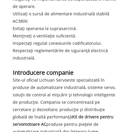
de operare.
Utilizați o sursă de alimentare industrială stabilă
AC380V.
Evitați operarea la suprasarcină.
Mențineți o ventilație suficientă.
Inspectați regulat conexiunile codificatorului.
Respectați reglementările de siguranță electrică
industrială.
Introducere companie
Site-ul oficial Lichuan Servo
este specializată în
produse de automatizare industrială, sisteme servo,
soluții de control al mișcării și tehnologii inteligente
de producție. Compania se concentrează pe
cercetare și dezvoltare, producție și distribuție
globală de înaltă performanță
Kit de drivere pentru
servomotoare AC
produse pentru piețele de
automatizare industrială din întreaga lume.