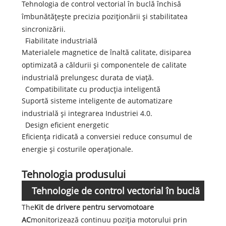
Tehnologia de control vectorial în buclă închisă
îmbunătățește precizia poziționării și stabilitatea
sincronizării.
Fiabilitate industrială
Materialele magnetice de înaltă calitate, disiparea
optimizată a căldurii și componentele de calitate
industrială prelungesc durata de viață.
Compatibilitate cu producția inteligentă
Suportă sisteme inteligente de automatizare
industrială și integrarea Industriei 4.0.
Design eficient energetic
Eficiența ridicată a conversiei reduce consumul de
energie și costurile operaționale.
Tehnologia produsului
Tehnologie de control vectorial în buclă
The
Kit de drivere pentru servomotoare
închisă
AC
monitorizează continuu poziția motorului prin