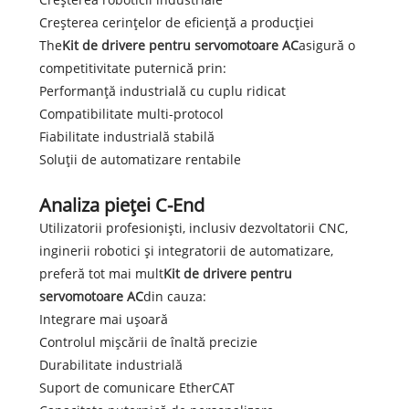
Creșterea cerințelor de eficiență a producției
The
Kit de drivere pentru servomotoare AC
asigură o
competitivitate puternică prin:
Performanță industrială cu cuplu ridicat
Compatibilitate multi-protocol
Fiabilitate industrială stabilă
Soluții de automatizare rentabile
Analiza pieței C-End
Utilizatorii profesioniști, inclusiv dezvoltatorii CNC,
inginerii robotici și integratorii de automatizare,
preferă tot mai mult
Kit de drivere pentru
servomotoare AC
din cauza:
Integrare mai ușoară
Controlul mișcării de înaltă precizie
Durabilitate industrială
Suport de comunicare EtherCAT