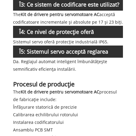
Î3: Ce sistem de codificare este utilizat?
The
Kit de drivere pentru servomotoare AC
acceptă
codificatoare incrementale și absolute pe 17 și 23 biți.
Î4: Ce nivel de protecție oferă
Sistemul servo oferă protecție industrială IP65.
servomotorul?
Î5: Sistemul servo acceptă reglarea
Da. Reglajul automat inteligent îmbunătățește
automată?
semnificativ eficiența instalării.
Procesul de producție
The
Kit de drivere pentru servomotoare AC
procesul
de fabricație include:
Înfășurare statorică de precizie
Calibrarea echilibrului rotorului
Instalarea codificatorului
Ansamblu PCB SMT