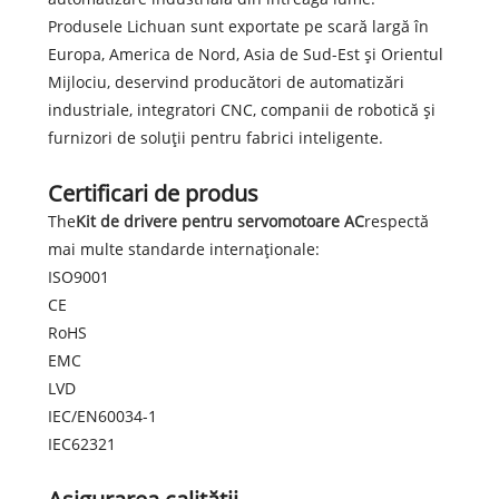
Produsele Lichuan sunt exportate pe scară largă în
Europa, America de Nord, Asia de Sud-Est și Orientul
Mijlociu, deservind producători de automatizări
industriale, integratori CNC, companii de robotică și
furnizori de soluții pentru fabrici inteligente.
Certificari de produs
The
Kit de drivere pentru servomotoare AC
respectă
mai multe standarde internaționale:
ISO9001
CE
RoHS
EMC
LVD
IEC/EN60034-1
IEC62321