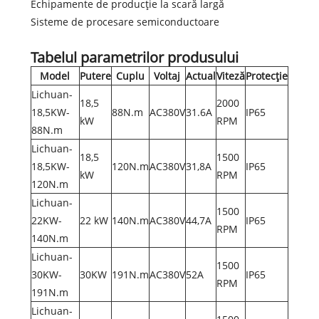
Echipamente de producție la scară largă
Sisteme de procesare semiconductoare
Tabelul parametrilor produsului
Model
Putere
Cuplu
Voltaj
Actual
Viteză
Protecţie
Lichuan-
18,5
2000
18,5KW-
88N.m
AC380V
31.6A
IP65
kW
RPM
88N.m
Lichuan-
18,5
1500
18,5KW-
120N.m
AC380V
31,8A
IP65
kW
RPM
120N.m
Lichuan-
1500
22KW-
22 kW
140N.m
AC380V
44,7A
IP65
RPM
140N.m
Lichuan-
1500
30KW-
30KW
191N.m
AC380V
52A
IP65
RPM
191N.m
Lichuan-