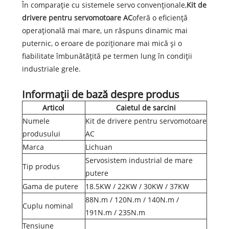
În comparație cu sistemele servo convenționale,
Kit de
drivere pentru servomotoare AC
oferă o eficiență
operațională mai mare, un răspuns dinamic mai
puternic, o eroare de poziționare mai mică și o
fiabilitate îmbunătățită pe termen lung în condiții
industriale grele.
Informații de bază despre produs
Articol
Caietul de sarcini
Numele
Kit de drivere pentru servomotoare
produsului
AC
Marca
Lichuan
Servosistem industrial de mare
Tip produs
putere
Gama de putere
18.5KW / 22KW / 30KW / 37KW
88N.m / 120N.m / 140N.m /
Cuplu nominal
191N.m / 235N.m
Tensiune