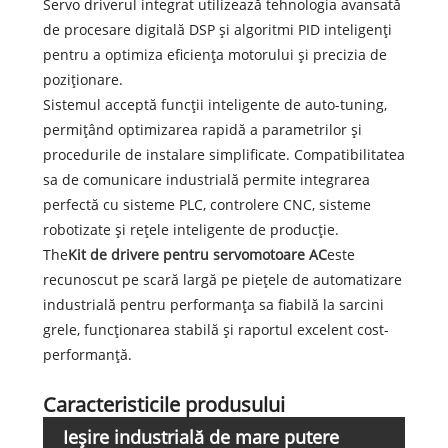
Servo driverul integrat utilizează tehnologia avansată
de procesare digitală DSP și algoritmi PID inteligenți
pentru a optimiza eficiența motorului și precizia de
poziționare.
Sistemul acceptă funcții inteligente de auto-tuning,
permițând optimizarea rapidă a parametrilor și
procedurile de instalare simplificate. Compatibilitatea
sa de comunicare industrială permite integrarea
perfectă cu sisteme PLC, controlere CNC, sisteme
robotizate și rețele inteligente de producție.
The
Kit de drivere pentru servomotoare AC
este
recunoscut pe scară largă pe piețele de automatizare
industrială pentru performanța sa fiabilă la sarcini
grele, funcționarea stabilă și raportul excelent cost-
performanță.
Caracteristicile produsului
Ieșire industrială de mare putere