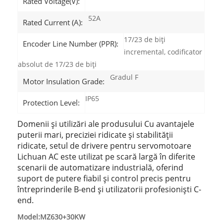
Rated Voltage(V):
52A
Rated Current (A):
17/23 de biți
Encoder Line Number (PPR):
incremental, codificator
absolut de 17/23 de biți
Gradul F
Motor Insulation Grade:
IP65
Protection Level:
Domenii și utilizări ale produsului Cu avantajele
puterii mari, preciziei ridicate și stabilității
ridicate, setul de drivere pentru servomotoare
Lichuan AC este utilizat pe scară largă în diferite
scenarii de automatizare industrială, oferind
suport de putere fiabil și control precis pentru
întreprinderile B-end și utilizatorii profesioniști C-
end.
Model:MZ630+30KW