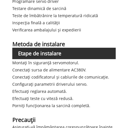
Programare servo driver
Testare dinamică de sarcină
Teste de îmbătrânire la temperatură ridicată
Inspecția finală a calității
Verificarea ambalajului și expedierii
Metoda de instalare
Etape de instalare
Montați în siguranță servomotorul.
Conectați sursa de alimentare AC380V.
Conectați codificatorul și cablurile de comunicație.
Configurați parametrii driverului servo.
Efectuați reglarea automată.
Efectuați teste cu viteză redusă.
Porniți funcționarea la sarcină completă.
Precauții
Asigurați-vă împământarea corespunzătoare înainte