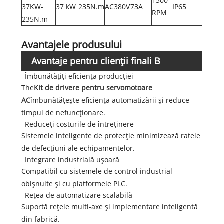
1500
37KW-
37 kW
235N.m
AC380V
73A
IP65
RPM
235N.m
Avantajele produsului
Avantaje pentru clienții finali B
Îmbunătățiți eficiența producției
The
Kit de drivere pentru servomotoare
AC
îmbunătățește eficiența automatizării și reduce
timpul de nefuncționare.
Reduceți costurile de întreținere
Sistemele inteligente de protecție minimizează ratele
de defecțiuni ale echipamentelor.
Integrare industrială ușoară
Compatibil cu sistemele de control industrial
obișnuite și cu platformele PLC.
Rețea de automatizare scalabilă
Suportă rețele multi-axe și implementare inteligentă
din fabrică.