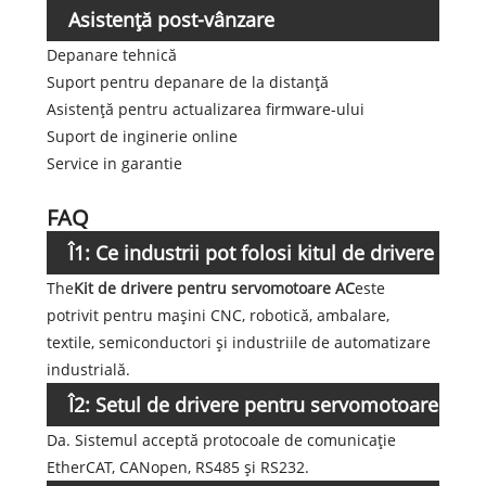
Asistență post-vânzare
Depanare tehnică
Suport pentru depanare de la distanță
Asistență pentru actualizarea firmware-ului
Suport de inginerie online
Service in garantie
FAQ
Î1: Ce industrii pot folosi kitul de drivere
The
Kit de drivere pentru servomotoare AC
este
pentru servomotoare AC?
potrivit pentru mașini CNC, robotică, ambalare,
textile, semiconductori și industriile de automatizare
industrială.
Î2: Setul de drivere pentru servomotoare
Da. Sistemul acceptă protocoale de comunicație
AC acceptă EtherCAT?
EtherCAT, CANopen, RS485 și RS232.