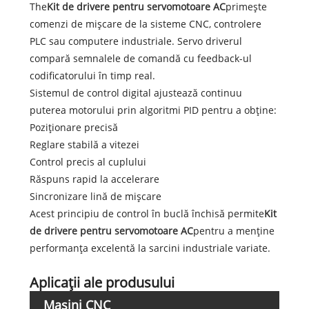
The
Kit de drivere pentru servomotoare AC
primește
comenzi de mișcare de la sisteme CNC, controlere
PLC sau computere industriale. Servo driverul
compară semnalele de comandă cu feedback-ul
codificatorului în timp real.
Sistemul de control digital ajustează continuu
puterea motorului prin algoritmi PID pentru a obține:
Poziționare precisă
Reglare stabilă a vitezei
Control precis al cuplului
Răspuns rapid la accelerare
Sincronizare lină de mișcare
Acest principiu de control în buclă închisă permite
Kit
de drivere pentru servomotoare AC
pentru a menține
performanța excelentă la sarcini industriale variate.
Aplicații ale produsului
Mașini CNC