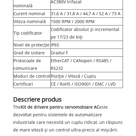
AC380V trifazat
nominală
Curent nominal
31,6 A / 31,8 A / 44,7 A / 52 A / 73 A
Viteza nominală
1500 RPM / 2000 RPM
Codificator absolut și incremental
Tip codificator
pe 17/23 de biți
Nivel de protecție
IP65
Grad de izolare
Gradul F
Protocoale de
EtherCAT / CANopen / RS485 /
comunicare
RS232
Moduri de control
Poziție / Viteză / Cuplu
Certificari
CE / RoHS / ISO9001 / EMC / LVD
Descriere produs
The
Kit de drivere pentru servomotoare AC
este
dezvoltat pentru sistemele de automatizare
industriale care necesită un cuplu ridicat, un răspuns
de mare viteză și un control ultra-precis al mișcării.