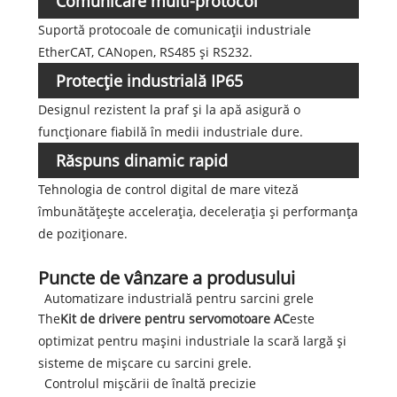
Comunicare multi-protocol
Suportă protocoale de comunicații industriale
EtherCAT, CANopen, RS485 și RS232.
Protecție industrială IP65
Designul rezistent la praf și la apă asigură o
funcționare fiabilă în medii industriale dure.
Răspuns dinamic rapid
Tehnologia de control digital de mare viteză
îmbunătățește accelerația, decelerația și performanța
de poziționare.
Puncte de vânzare a produsului
Automatizare industrială pentru sarcini grele
The
Kit de drivere pentru servomotoare AC
este
optimizat pentru mașini industriale la scară largă și
sisteme de mișcare cu sarcini grele.
Controlul mișcării de înaltă precizie