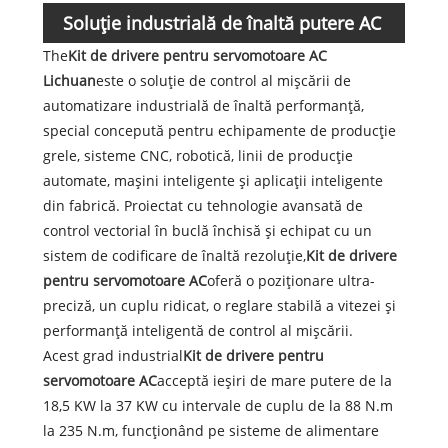
Soluție industrială de înaltă putere AC
The
Kit de drivere pentru servomotoare AC
Servo System
Lichuan
este o soluție de control al mișcării de
automatizare industrială de înaltă performanță,
special concepută pentru echipamente de producție
grele, sisteme CNC, robotică, linii de producție
automate, mașini inteligente și aplicații inteligente
din fabrică. Proiectat cu tehnologie avansată de
control vectorial în buclă închisă și echipat cu un
sistem de codificare de înaltă rezoluție,
Kit de drivere
pentru servomotoare AC
oferă o poziționare ultra-
preciză, un cuplu ridicat, o reglare stabilă a vitezei și
performanță inteligentă de control al mișcării.
Acest grad industrial
Kit de drivere pentru
servomotoare AC
acceptă ieșiri de mare putere de la
18,5 KW la 37 KW cu intervale de cuplu de la 88 N.m
la 235 N.m, funcționând pe sisteme de alimentare