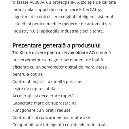
trifazate AC380V. Cu protecție IP65, izolație de calitate
industrială, suport de comunicare EtherCAT și
algoritmi de control servo digital inteligent, sistemul
este ideal pentru mediile moderne de automatizare
Industry 4.0 și aplicațiile industriale solicitante.
Prezentare generală a produsului
The
Kit de drivere pentru servomotoare AC
combină
un servomotor cu magnet permanent de înaltă
eficiență cu un servomotor digital de mare viteză
pentru a obține:
Controlul mișcării de înaltă precizie
Ieșire de cuplu stabilă
Accelerație și decelerare rapidă
Capacitate mare de suprasarcină
Funcționare cu vibrații reduse
Controlul sincronizării pe mai multe axe
Compatibilitate inteligentă cu rețelele industriale