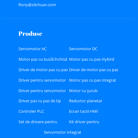
Rony@xlichuan.com
Produse
Servomotor AC
Servomotor DC
Motor pas cu buclă închisă
Motor pas cu pas Hybird
Driver de motor pas cu pas
Driver de motor pas cu pas
Hybird
cu buclă închisă
Driver pentru servomotor
Motor pas cu pas integrat
AC
Driver pentru servomotor
Motor cu șurub
DC
Driver pas cu pas de tip
Reductor planetar
RS485 sau CAN sau
Controler PLC
Ecran tactil HMI
Ethercat
Set de drivere pentru
Kit driver pentru
servomotor AC Ethercat
servomotoare AC A8
Servomotor integrat