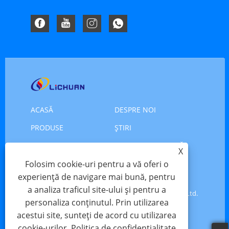
ACASĂ
DESPRE NOI
PRODUSE
ŞTIRI
DESCARCA
TRIMITE O ANCHETĂ
X
CONTACTAŢI-NE
Folosim cookie-uri pentru a vă oferi o
experiență de navigare mai bună, pentru
a analiza traficul site-ului și pentru a
Copyright © 2025 Shenzhen Xinlichuan Electric Co., Ltd.
personaliza conținutul. Prin utilizarea
- Servomotor, servomotor, motor pas cu pas - Toate
acestui site, sunteți de acord cu utilizarea
drepturile rezervate
cookie-urilor.
Politica de confidențialitate