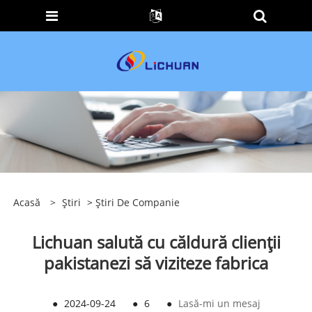
Acasă
>
Ştiri
>
Știri De Companie
Lichuan salută cu căldură clienții
pakistanezi să viziteze fabrica
●
2024-09-24
●
6
●
Lasă-mi un mesaj