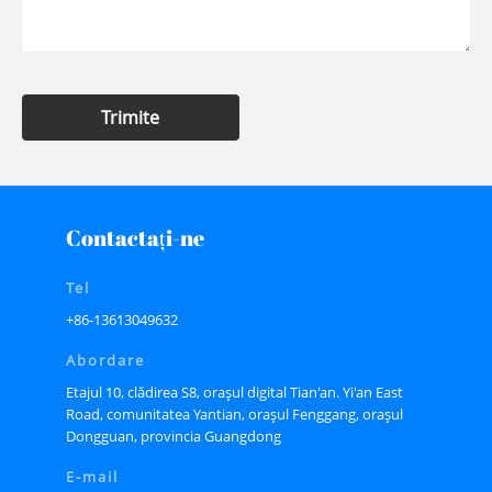
Trimite
Contactaţi-ne
Tel
+86-13613049632
Abordare
Etajul 10, clădirea S8, orașul digital Tian'an. Yi'an East
Road, comunitatea Yantian, orașul Fenggang, orașul
Dongguan, provincia Guangdong
E-mail