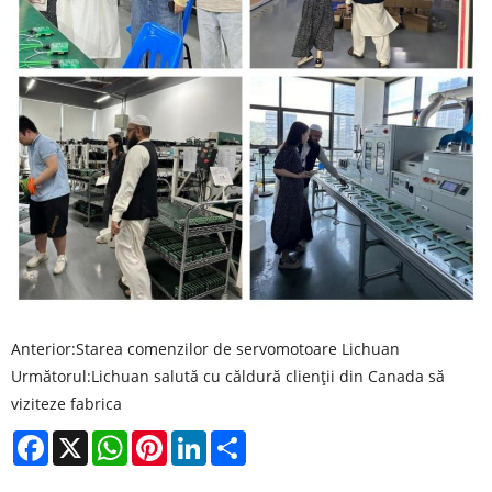
Anterior:
Starea comenzilor de servomotoare Lichuan
Următorul:
Lichuan salută cu căldură clienții din Canada să
viziteze fabrica
Facebook
X
WhatsApp
Pinterest
LinkedIn
Share