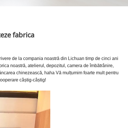
teze fabrica
rivere de la compania noastră din Lichuan timp de cinci ani
brica noastră, atelierul, depozitul, camera de îmbătrânire,
âncarea chinezească, haha ​​Vă mulțumim foarte mult pentru
cooperare câștig-câștig!