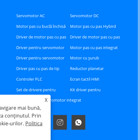
Servomotor AC
Servomotor DC
Motor pas cu buclă închisă
Motor pas cu pas Hybird
Driver de motor pas cu pas
Driver de motor pas cu pas
Hybird
cu buclă închisă
Driver pentru servomotor
Motor pas cu pas integrat
AC
Driver pentru servomotor
Motor cu șurub
DC
Driver pas cu pas de tip
Reductor planetar
RS485 sau CAN sau Ethercat
Controler PLC
Ecran tactil HMI
Set de drivere pentru
Kit driver pentru
X
servomotor AC Ethercat
servomotoare AC A8
Servomotor integrat
navigare mai bună,
za conținutul. Prin
okie-urilor.
Politica