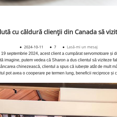
ută cu căldură clienții din Canada să vizi
●
2024-10-11
●
7
●
Lasă-mi un mesaj
e 19 septembrie 2024, acest client a cumpărat servomotoare și d
eastă imagine, putem vedea că Sharon a dus clientul să viziteze fa
ncarea chinezească, clientul a spus că iubește atât de mult m
entul pot avea o cooperare pe termen lung, beneficii reciproce și 