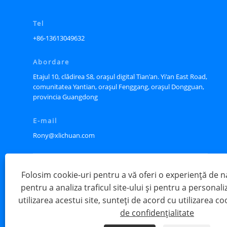
Tel
+86-13613049632
Abordare
Etajul 10, clădirea S8, orașul digital Tian'an. Yi'an East Road,
comunitatea Yantian, orașul Fenggang, orașul Dongguan,
provincia Guangdong
E-mail
Rony@xlichuan.com
Folosim cookie-uri pentru a vă oferi o experiență de 
pentru a analiza traficul site-ului și pentru a personali
utilizarea acestui site, sunteți de acord cu utilizarea co
de confidențialitate