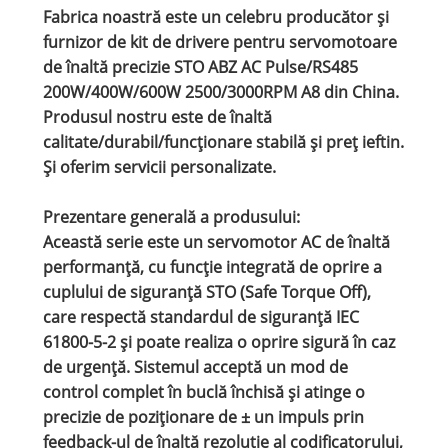
Fabrica noastră este un celebru producător și
furnizor de kit de drivere pentru servomotoare
de înaltă precizie STO ABZ AC Pulse/RS485
200W/400W/600W 2500/3000RPM A8 din China.
Produsul nostru este de înaltă
calitate/durabil/funcționare stabilă și preț ieftin.
Și oferim servicii personalizate.
Prezentare generală a produsului:
Această serie este un servomotor AC de înaltă
performanță, cu funcție integrată de oprire a
cuplului de siguranță STO (Safe Torque Off),
care respectă standardul de siguranță IEC
61800-5-2 și poate realiza o oprire sigură în caz
de urgență. Sistemul acceptă un mod de
control complet în buclă închisă și atinge o
precizie de poziționare de ± un impuls prin
feedback-ul de înaltă rezoluție al codificatorului,