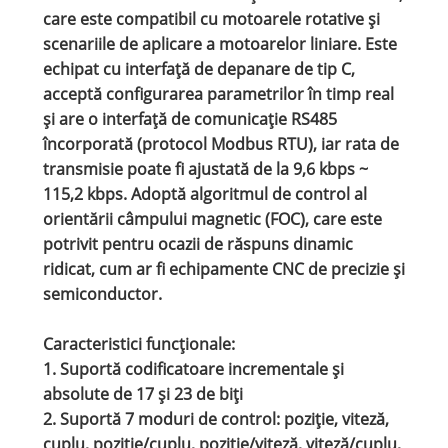
care este compatibil cu motoarele rotative și
scenariile de aplicare a motoarelor liniare. Este
echipat cu interfață de depanare de tip C,
acceptă configurarea parametrilor în timp real
și are o interfață de comunicație RS485
încorporată (protocol Modbus RTU), iar rata de
transmisie poate fi ajustată de la 9,6 kbps ~
115,2 kbps. Adoptă algoritmul de control al
orientării câmpului magnetic (FOC), care este
potrivit pentru ocazii de răspuns dinamic
ridicat, cum ar fi echipamente CNC de precizie și
semiconductor.
Caracteristici funcționale:
1. Suportă codificatoare incrementale și
absolute de 17 și 23 de biți
2. Suportă 7 moduri de control: poziție, viteză,
cuplu, poziție/cuplu, poziție/viteză, viteză/cuplu,