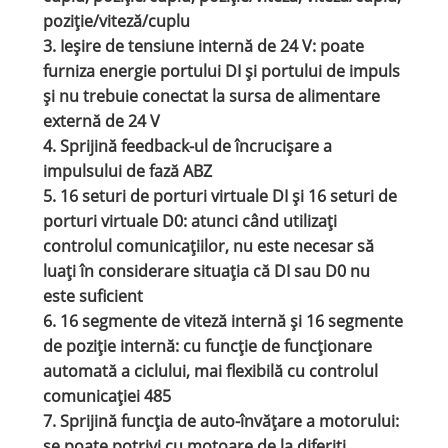
poziție/viteză/cuplu
3. Ieșire de tensiune internă de 24 V: poate
furniza energie portului DI și portului de impuls
și nu trebuie conectat la sursa de alimentare
externă de 24 V
4. Sprijină feedback-ul de încrucișare a
impulsului de fază ABZ
5. 16 seturi de porturi virtuale DI și 16 seturi de
porturi virtuale D0: atunci când utilizați
controlul comunicațiilor, nu este necesar să
luați în considerare situația că DI sau D0 nu
este suficient
6. 16 segmente de viteză internă și 16 segmente
de poziție internă: cu funcție de funcționare
automată a ciclului, mai flexibilă cu controlul
comunicației 485
7. Sprijină funcția de auto-învățare a motorului:
se poate potrivi cu motoare de la diferiți