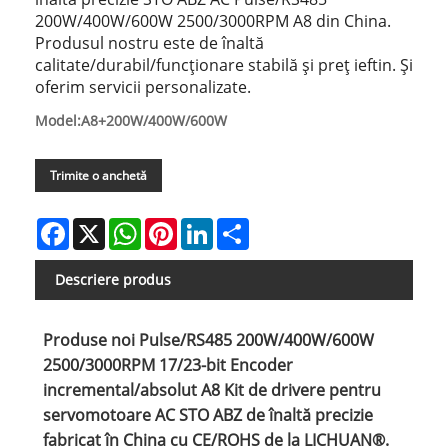
200W/400W/600W 2500/3000RPM A8 din China.
Produsul nostru este de înaltă
calitate/durabil/funcționare stabilă și preț ieftin. Și
oferim servicii personalizate.
Model:A8+200W/400W/600W
Trimite o anchetă
Facebook
X
WhatsApp
Pinterest
LinkedIn
Share
Descriere produs
Produse noi Pulse/RS485 200W/400W/600W
2500/3000RPM 17/23-bit Encoder
incremental/absolut A8 Kit de drivere pentru
servomotoare AC STO ABZ de înaltă precizie
fabricat în China cu CE/ROHS de la LICHUAN®.